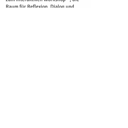
Raum für Reflexion, Dialog und
konkrete Umsetzung schaffen.
Silversoul bringt Klarheit, Präsenz
und Wandel in euer Unternehmen.
Bereit, neue Perspektiven in eurem
Unternehmen zu öffnen?
Ich freue mich, mit euch ins
Gespräch zu kommen.
⋮ Hier geht’s zum Kontaktformular
Eure Investition
Zurück zur Übersicht